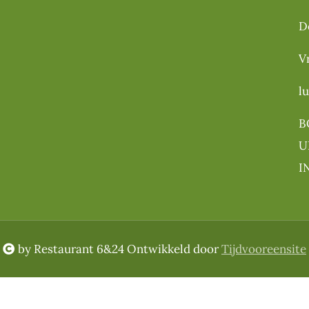
D
V
l
B
U
I
by Restaurant 6&24 Ontwikkeld door
Tijdvooreensite