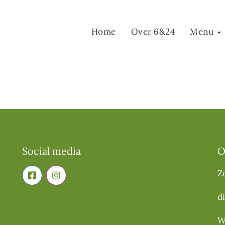
Home
Over 6&24
Menu
Social media
O
Z
d
W