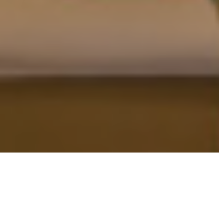
Restaurant 6&24
Welkom bij restaurant 6&24!